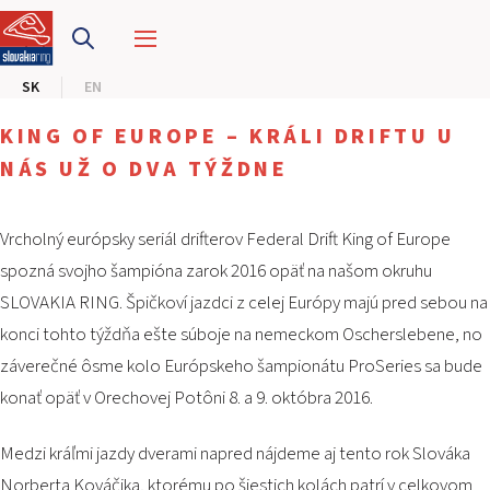
PRETEKÁRSKY OKRUH
SK
EN
MOTOKÁRY
KING OF EUROPE – KRÁLI DRIFTU U
CENTRUM BEZPEČNEJ JAZDY
NÁS UŽ O DVA TÝŽDNE
HOTEL RING
Vrcholný európsky seriál drifterov Federal Drift King of Europe
spozná svojho šampióna zarok 2016 opäť na našom okruhu
KALENDÁR
SLOVAKIA RING. Špičkoví jazdci z celej Európy majú pred sebou na
konci tohto týždňa ešte súboje na nemeckom Oscherslebene, no
SK
záverečné ôsme kolo Európskeho šampionátu ProSeries sa bude
EN
konať opäť v Orechovej Potôni 8. a 9. októbra 2016.
MAPA STRÁNKY
Medzi kráľmi jazdy dverami napred nájdeme aj tento rok Slováka
E-SHOP A VSTUPENKY
PRE FIRMY
Norberta Kováčika, ktorému po šiestich kolách patrí v celkovom