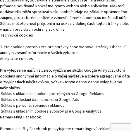
byť uchovávané, používané a zdieľané s dodávateľmi tretích strán,
prípadne používané konkrétne týmto webom alebo aplikáciou. Niektorí
dodávatelia môžu spracúvať vaše osobné údaje na základe oprávneného
záujmu, proti ktorému môžete vzniesť námietku pomocou možností nižšie.
Súhlas môžete zrušiť prejdením na odkaz v dolnej časti tejto stránky alebo
v našich pravidlách ochrany súkromia.
Technické cookies
Tieto cookies potrebujete pre správny chod webovej stránky. Obsahujú
anonymizované informácie o Vaších výberoch
Analytické cookies
Pre vylepšenie naších služieb, využívame službu Google Analytics, ktorá
odosiela anonymné informácie o Vašej návšteve a zbiera agregované dáta
o zvyklostiach návštevníkov, vďaka ktorým denno denne vylepšujeme
naše služby.
Súhlas s ukladaním cookies potrebných na Google Reklamu
Súhlas s odoslaní dát na potrebu Google Ads
Súhlas s personalizovanou reklamou
Súhlas s ukladaním cookies súborov pre Google Analytics
Remarketing Facebook
Pomocou služby Facebook poskytujeme remarktingovú reklamu, čím