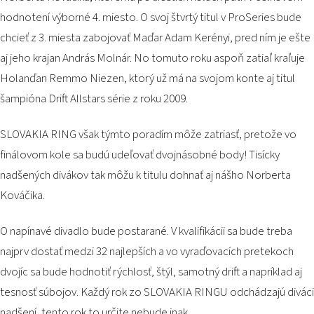
PODUJATIA 2026
hodnotení výborné 4. miesto. O svoj štvrtý titul v ProSeries bude
KONTAKTY
chcieť z 3. miesta zabojovať Maďar Adam Kerényi, pred ním je ešte
aj jeho krajan András Molnár. No tomuto roku aspoň zatiaľ kraľuje
Holanďan Remmo Niezen, ktorý už má na svojom konte aj titul
šampióna Drift Allstars série z roku 2009.
SLOVAKIA RING však týmto poradím môže zatriasť, pretože vo
finálovom kole sa budú udeľovať dvojnásobné body! Tisícky
nadšených divákov tak môžu k titulu dohnať aj nášho Norberta
Kováčika.
O napínavé divadlo bude postarané. V kvalifikácii sa bude treba
najprv dostať medzi 32 najlepších a vo vyraďovacích pretekoch
dvojíc sa bude hodnotiť rýchlosť, štýl, samotný drift a napríklad aj
tesnosť súbojov. Každý rok zo SLOVAKIA RINGU odchádzajú diváci
nadšení, tento rok to určite nebude inak.