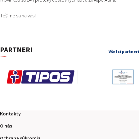
Novinkou sú 24h preteky cestovných áut a 2x Alpe Adria.
Tešíme sa na vás!
PARTNERI
Všetci partneri
Kontakty
O nás
Ochrana súkromia