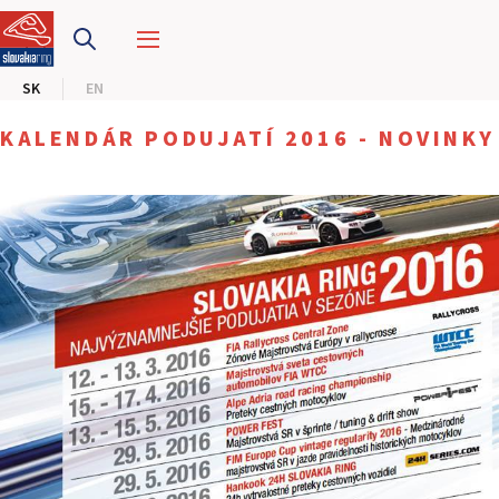
PRETEKÁRSKY OKRUH
SK
EN
MOTOKÁRY
KALENDÁR PODUJATÍ 2016 - NOVINKY
CENTRUM BEZPEČNEJ JAZDY
HOTEL RING
KALENDÁR
SK
EN
MAPA STRÁNKY
E-SHOP A VSTUPENKY
PRE FIRMY