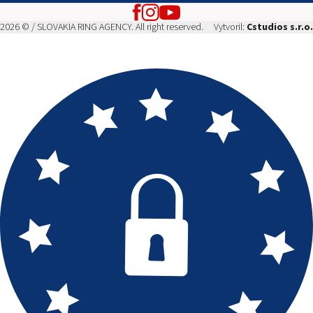
2026 © / SLOVAKIA RING AGENCY. All right reserved.
Vytvoril:
Cstudios s.r.o.