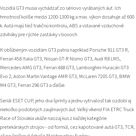
Vozidlá GT3 musia vychádzať zo sériovo vyrábaných áut. Ich
hmotnosť kolíše medzi 1200-1300 kg a max. výkon dosahuje až 600
k. Autá majú tiež trakčnú kontrolu, ABS a vstavané vzduchové
zdviháky pre rýchle zastávky v boxoch.
K obľúbeným vozidlám GT3 patria napríklad Porsche 911 GT3 R,
Ferrari 458 Italia GT3, Nissan GT-R Nismo GT3, Audi R8 LMS,
Mercedes-AMG GT3, Ferrari 488 GT3, Lamborghini Huracán GT3
Evo 2, Aston Martin Vantage AMR GT3, McLaren 720S GT3, BMW
M4 GT3, Ferrari 296 GT3 a ďalšie.
Seriál ESET CUP, jeho dva šprinty a jednu vytrvalosť tak ozdobí aj
niekoľko podobných zaujímavých áut. Veľký víkend FIA ETRC Truck
Race of Slovakia ukáže naozaj kus z každej kategórie
pretekárskych strojov - od formúl, cez kapotované autá GT3, TCR,