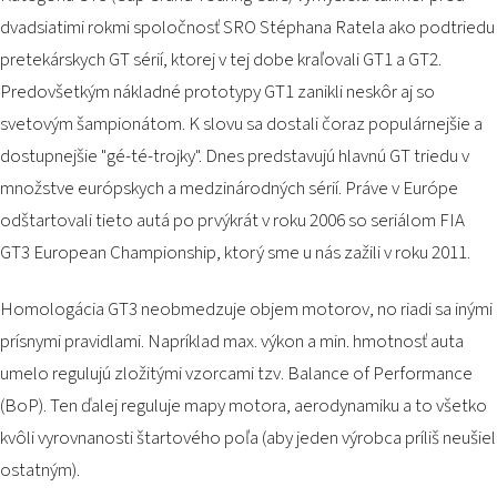
PODUJATIA 2026
dvadsiatimi rokmi spoločnosť SRO Stéphana Ratela ako podtriedu
KONTAKTY
pretekárskych GT sérií, ktorej v tej dobe kraľovali GT1 a GT2.
Predovšetkým nákladné prototypy GT1 zanikli neskôr aj so
svetovým šampionátom. K slovu sa dostali čoraz populárnejšie a
dostupnejšie "gé-té-trojky". Dnes predstavujú hlavnú GT triedu v
množstve európskych a medzinárodných sérií. Práve v Európe
odštartovali tieto autá po prvýkrát v roku 2006 so seriálom FIA
GT3 European Championship, ktorý sme u nás zažili v roku 2011.
Homologácia GT3 neobmedzuje objem motorov, no riadi sa inými
prísnymi pravidlami. Napríklad max. výkon a min. hmotnosť auta
umelo regulujú zložitými vzorcami tzv. Balance of Performance
(BoP). Ten ďalej reguluje mapy motora, aerodynamiku a to všetko
kvôli vyrovnanosti štartového poľa (aby jeden výrobca príliš neušiel
ostatným).