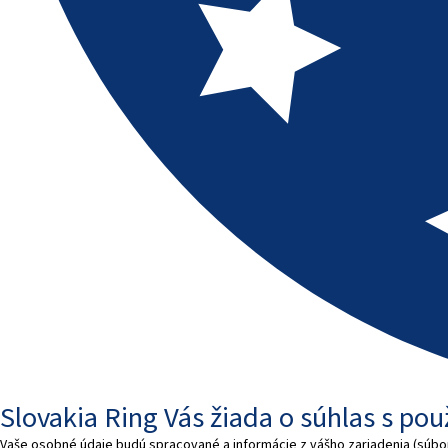
Slovakia Ring Vás žiada o súhlas s po
Vaše osobné údaje budú spracované a informácie z vášho zariadenia (súbory