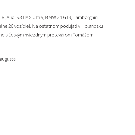
PODUJATIA 2026
KONTAKTY
T3 R, Audi R8 LMS Ultra, BMW Z4 GT3, Lamborghini
elne 20 vozidiel. Na ostatnom podujatí v Holandsku
vidíme s českým hviezdnym pretekárom Tomášom
 augusta