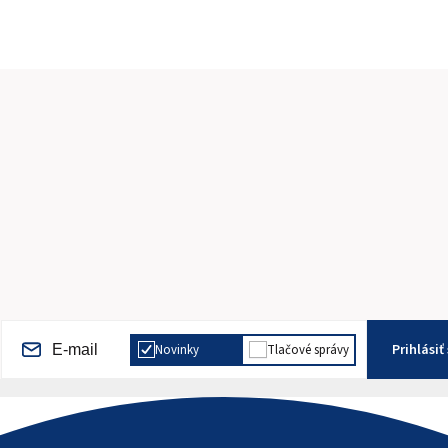
Prihlásiť
Novinky
Tlačové správy