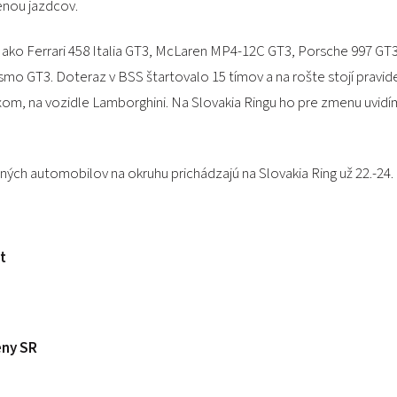
menou jazdcov.
oje ako Ferrari 458 Italia GT3, McLaren MP4-12C GT3, Porsche 997 G
o GT3. Doteraz v BSS štartovalo 15 tímov a na rošte stojí pravid
Koxom, na vozidle Lamborghini. Na Slovakia Ringu ho pre zmenu u
ných automobilov na okruhu prichádzajú na Slovakia Ring už 22.-24.
t
eny SR