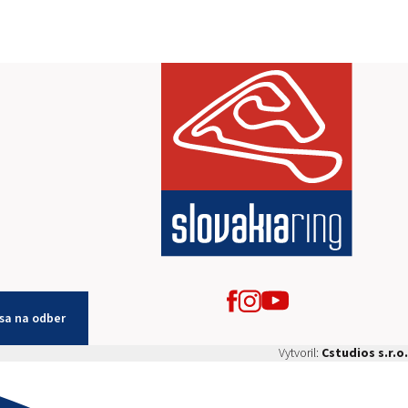
 sa na odber
Vytvoril:
Cstudios s.r.o.