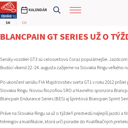
KALENDÁR
SK
EN
BLANCPAIN GT SERIES UŽ O TÝŽ
Seriály vozidiel GT3 sú celosvetovo čoraz populárnejšie. Jazdcom a
Budúci víkend 22.-24. augusta zažijeme na Slovakia Ringu veľkého n
Po ukončení seriálu FIA Majstrovstiev sveta GT1 v roku 2012 prišie
Slovakia Ringu. Novou filozofiou SRO a hlavného sponzora Blancpain
Blancpain Endurance Series (BES) aj šprintová Blancpain Sprint Serie
Práve na Slovakia Ringu sa už o týždeň predvedú najlepší jazdci a
tréningov a kvalifikácie, ktorá určí poradie do Kvalifikačných pr