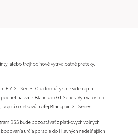
PRETEKÁRSKY OKRUH
MOTOKÁRY
CENTRUM BEZPEČNEJ JAZDY
HOTEL RING
inty, alebo trojhodinové vytrvalostné preteky.
KALENDÁR
m FIA GT Series. Oba formáty sme videli aj na
SK
 podnet na vznik Blancpain GT Series. Vytrvalostná
, bojujú o celkovú trofej Blancpain GT Series.
EN
onogram BSS bude pozostávať z piatkových voľných
MAPA STRÁNKY
E-SHOP A VSTUPENKY
o bodovania určia poradie do Hlavných nedeľňajších
PRE FIRMY