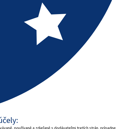
účely:
vávané, používané a zdieľané s dodávateľmi tretích strán, prípadne