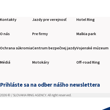
Kontakty
Jazdy pre verejnosť
Hotel Ring
O nás
Pre firmy
Malkia park
Ochrana súkromia
Centrum bezpečnej jazdy
Vojenské múzeum
Médiá
Motokáry
Off-road Ring
Prihláste sa na odber nášho newslettera
2026 © / SLOVAKIA RING AGENCY. All right reserved.