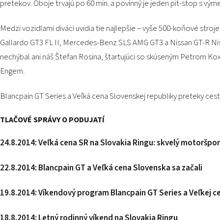
pretekov. Oboje trvajú po 60 min. a povinný je jeden pit-stop s vý
Medzi vozidlami diváci uvidia tie najlepšie – vyše 500-koňové str
Gallardo GT3 FL II, Mercedes-Benz SLS AMG GT3 a Nissan GT-R Nism
nechýbal ani náš Štefan Rosina, štartujúci so skúseným Petrom 
Engem.
Blancpain GT Series a Veľká cena Slovenskej republiky preteky cest
TLAČOVÉ SPRÁVY O PODUJATÍ
24.8.2014: Veľká cena SR na Slovakia Ringu: skvelý motoršpor
22.8.2014: Blancpain GT a Veľká cena Slovenska sa začali
19.8.2014:
Víkendový program Blancpain GT Series a Veľkej c
18.8.2014:
Letný rodinný víkend na Slovakia Ringu