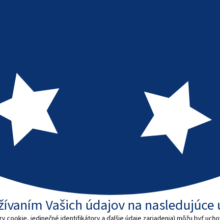
užívaním Vašich údajov na nasledujúce 
 cookie, jedinečné identifikátory a ďalšie údaje zariadenia) môžu byť ucho