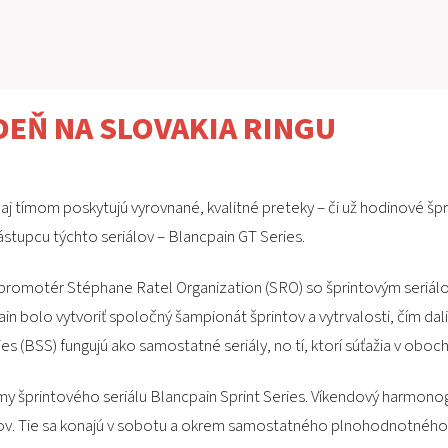
DEŇ NA SLOVAKIA RINGU
j tímom poskytujú vyrovnané, kvalitné preteky – či už hodinové špr
ástupcu týchto seriálov – Blancpain GT Series.
l promotér Stéphane Ratel Organization (SRO) so šprintovým seriálo
 bolo vytvoriť spoločný šampionát šprintov a vytrvalosti, čím dali
s (BSS) fungujú ako samostatné seriály, no tí, ktorí súťažia v oboch
 tímy šprintového seriálu Blancpain Sprint Series. Víkendový harm
etekov. Tie sa konajú v sobotu a okrem samostatného plnohodnotnéh