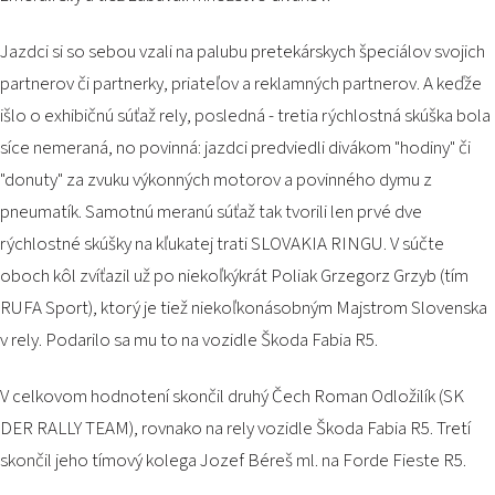
PODUJATIA 2026
KONTAKTY
Jazdci si so sebou vzali na palubu pretekárskych špeciálov svojich
partnerov či partnerky, priateľov a reklamných partnerov. A keďže
išlo o exhibičnú súťaž rely, posledná - tretia rýchlostná skúška bola
síce nemeraná, no povinná: jazdci predviedli divákom "hodiny" či
"donuty" za zvuku výkonných motorov a povinného dymu z
pneumatík. Samotnú meranú súťaž tak tvorili len prvé dve
rýchlostné skúšky na kľukatej trati SLOVAKIA RINGU. V súčte
oboch kôl zvíťazil už po niekoľkýkrát Poliak Grzegorz Grzyb (tím
RUFA Sport), ktorý je tiež niekoľkonásobným Majstrom Slovenska
v rely. Podarilo sa mu to na vozidle Škoda Fabia R5.
V celkovom hodnotení skončil druhý Čech Roman Odložilík (SK
DER RALLY TEAM), rovnako na rely vozidle Škoda Fabia R5. Tretí
skončil jeho tímový kolega Jozef Béreš ml. na Forde Fieste R5.