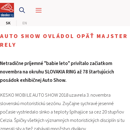
PRETEKÁRSKY OKRUH
SK
EN
MOTOKÁRY
AUTO SHOW OVLÁDOL OPÄŤ MAJSTER
CENTRUM BEZPEČNEJ JAZDY
RELY
HOTEL RING
Netradične príjemné "babie leto" privítalo začiatkom
novembra na okruhu SLOVAKIA RING až 78 štartujúcich
KALENDÁR
posádok exhibičnej Auto Show.
SK
KESKO MOBILE AUTO SHOW 2018 uzavrela 3. novembra
EN
slovenskú motoristickú sezónu. Zvyčajne sychravé jesenné
počasie vystriedalo slnko a teploty šplhajúce sa cez 20 stupňov
MAPA STRÁNKY
Celzia. Špičky všetkých významných motoristických disciplín si tu
E-SHOP A VSTUPENKY
PRE FIRMY
zmerali sily a tiež zabávali množstvo divákov.