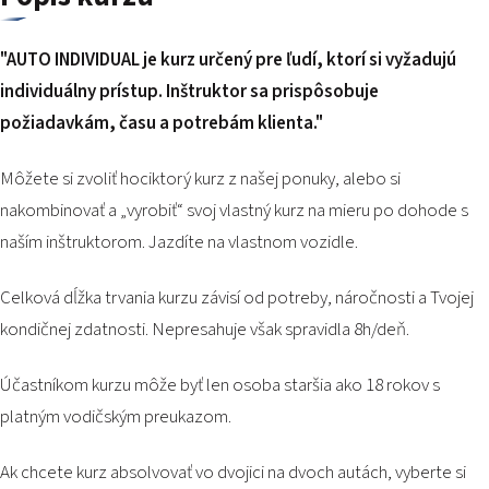
PODUJATIA 2026
KONTAKTY
"AUTO INDIVIDUAL je kurz určený pre ľudí, ktorí si vyžadujú
individuálny prístup. Inštruktor sa prispôsobuje
požiadavkám, času a
potrebám klienta."
Môžete si zvoliť hociktorý kurz z našej ponuky, alebo si
nakombinovať a „vyrobiť“ svoj vlastný kurz na mieru po dohode s
naším inštruktorom. Jazdíte na vlastnom vozidle.
Celková dĺžka trvania kurzu závisí od potreby, náročnosti a Tvojej
kondičnej zdatnosti. Nepresahuje však spravidla 8h/deň.
Účastníkom kurzu môže byť len osoba staršia ako 18 rokov s
platným vodičským preukazom.
Ak chcete kurz absolvovať vo dvojici na dvoch autách, vyberte si