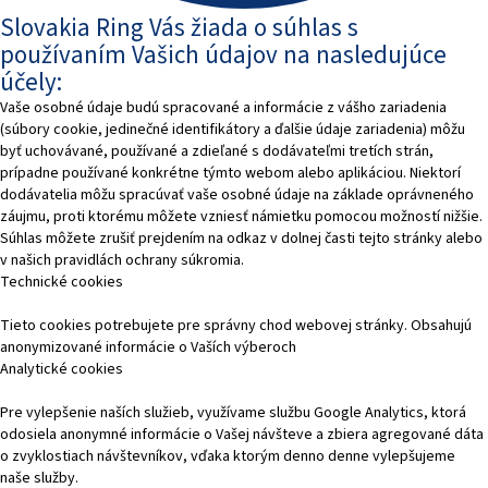
Slovakia Ring Vás žiada o súhlas s
používaním Vašich údajov na nasledujúce
účely:
Vaše osobné údaje budú spracované a informácie z vášho zariadenia
(súbory cookie, jedinečné identifikátory a ďalšie údaje zariadenia) môžu
byť uchovávané, používané a zdieľané s dodávateľmi tretích strán,
prípadne používané konkrétne týmto webom alebo aplikáciou. Niektorí
dodávatelia môžu spracúvať vaše osobné údaje na základe oprávneného
záujmu, proti ktorému môžete vzniesť námietku pomocou možností nižšie.
Súhlas môžete zrušiť prejdením na odkaz v dolnej časti tejto stránky alebo
v našich pravidlách ochrany súkromia.
Technické cookies
Tieto cookies potrebujete pre správny chod webovej stránky. Obsahujú
anonymizované informácie o Vaších výberoch
Analytické cookies
Pre vylepšenie naších služieb, využívame službu Google Analytics, ktorá
odosiela anonymné informácie o Vašej návšteve a zbiera agregované dáta
o zvyklostiach návštevníkov, vďaka ktorým denno denne vylepšujeme
naše služby.