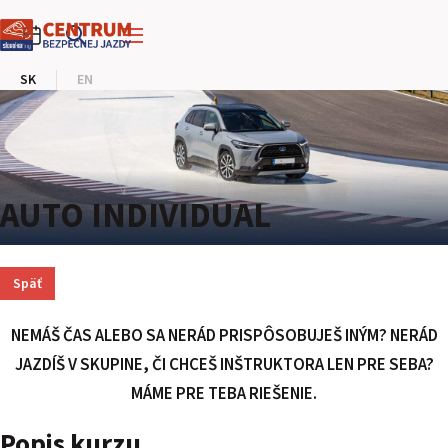
PRETEKÁRSKY OKRUH
SK
EN
MOTOKÁRY
CENTRUM BEZPEČNEJ JAZDY
HOTEL RING
AUTO INDIVIDUAL
KALENDÁR
Späť
SK
NEMÁŠ ČAS ALEBO SA NERÁD PRISPÔSOBUJEŠ INÝM? NERÁD
EN
JAZDÍŠ V SKUPINE, ČI CHCEŠ INŠTRUKTORA LEN PRE SEBA?
MÁME PRE TEBA RIEŠENIE.
MAPA STRÁNKY
E-SHOP A VSTUPENKY
Popis kurzu
PRE FIRMY