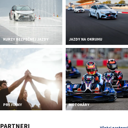
KURZY BEZPEČNEJ JAZDY
JAZDY NA OKRUHU
PRE FIRMY
MOTOKÁRY
PARTNERI
Všetci partneri