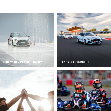
PODUJATIA 2026
KONTAKTY
KURZY BEZPEČNEJ JAZDY
JAZDY NA OKRUHU