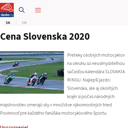
PRETEKÁRSKY OKRUH
SK
EN
MOTOKÁRY
Cena Slovenska 2020
CENTRUM BEZPEČNEJ JAZDY
HOTEL RING
Preteky cestných motocyklov
na okruhu sú neodmysliteľnou
súčasťou kalendára SLOVAKIA
KALENDÁR
RINGU. Najlepší jazdci
Slovenska, ale aj okolitých
SK
krajín si počas národných
EN
majstrovstiev zmerajú sily v množstve výkonnostných tried.
Povinnosť pre každého fanúšika motocyklového športu.
MAPA STRÁNKY
E-SHOP A VSTUPENKY
PRE FIRMY
Upozornenie!