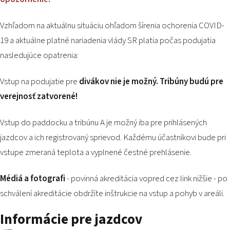
PODUJATIA 2026
KONTAKTY
Vzhľadom na aktuálnu situáciu ohľadom šírenia ochorenia COVID-
19 a aktuálne platné nariadenia vlády SR platia počas podujatia
nasledujúce opatrenia:
Vstup na podujatie pre
divákov nie je možný. Tribúny budú pre
verejnosť zatvorené!
Vstup do paddocku a tribúnu A je možný iba pre prihlásených
jazdcov a ich registrovaný sprievod. Každému účastníkovi bude pri
vstupe zmeraná teplota a vyplnené čestné prehlásenie.
Médiá a fotografi
- povinná akreditácia vopred cez link nižšie - po
schválení akreditácie obdržíte inštrukcie na vstup a pohyb v areáli.
Informácie pre jazdcov