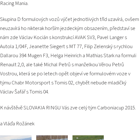
Racing Mania.
Skupina D formulových vozů výčet jednotlivých tříd uzavírá, ovšem
neuzavírá ho nikterak horším jezdeckým obsazením, představí se
nám zde Václav Kocián s konstrukcí AVAK SV3, Pavel Langer s
Autola 1/04F, Jeanette Siegert s MT 77, Filip Zelenský s rychlou
Dallarou 394 Mugen F3, Helga Heinrich a Mathias Stark na formuli
Renault 2,0, ale také Michal Petrů s manželkou Věrou Petrů
Vostrou, která se po letech opět objeví ve formulovém voze v
týmu Chabr Motorsport s Tomis 02, chybět nebude mladičký
Václav Šafář s Tomis 04.
K návštěvě SLOVAKIA RINGU Vás zve celý tým Carboniacup 2015.
a Vláďa Rožánek