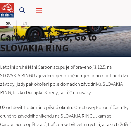
PRETEKÁRSKY OKRUH
SK
EN
MOTOKÁRY
Carboniacup Go, Go to
CENTRUM BEZPEČNEJ JAZDY
SLOVAKIA RING
HOTEL RING
Letošní druhé klání
Carboniacupu
je připraveno již 12.5. na
KALENDÁR
SLOVAKIA RINGU a jezdci pojedou během jednoho dne hned dva
závody, jízdy pak okoření pole domácích závodníků. SLOVAKIA
SK
RING, blízko Dunajské Stredy, se těší na diváky.
EN
Už od devíti hodin ráno přivítá okruh u Orechovej Potoni účastníky
druhého závodního víkendu na SLOVAKIA RINGU, kam se
MAPA STRÁNKY
E-SHOP A VSTUPENKY
Carboniacup opět vrací, trať zdá se být velmi rychlá, a tak o brždění
PRE FIRMY