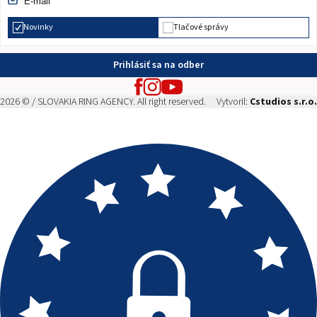
Novinky
Tlačové správy
Prihlásiť sa na odber
2026 © / SLOVAKIA RING AGENCY. All right reserved.
Vytvoril:
Cstudios s.r.o.