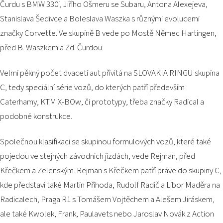
Čurdu s BMW 330i, Jiřího Ošmeru se Subaru, Antona Alexejeva,
Stanislava Šedivce a Boleslava Waszka s různými evolucemi
značky Corvette. Ve skupině B vede po Mostě Němec Hartingen,
před B. Waszkem a Zd. Čurdou.
Velmi pěkný počet dvaceti aut přivítá na SLOVAKIA RINGU skupina
C, tedy speciální série vozů, do kterých patří především
Caterhamy, KTM X-BOw, či prototypy, třeba značky Radical a
podobné konstrukce.
Společnou klasifikaci se skupinou formulových vozů, které také
pojedou ve stejných závodních jízdách, vede Rejman, před
Křečkem a Zelenským. Rejman s Křečkem patří práve do skupiny C,
kde představí také Martin Příhoda, Rudolf Radič a Libor Maděra na
Radicalech, Praga R1 s Tomášem Vojtěchem a Alešem Jiráskem,
ale také Kwolek, Frank, Paulavets nebo Jaroslav Novák z Action