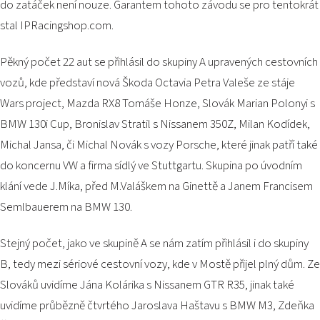
do zatáček není nouze. Garantem tohoto závodu se pro tentokrát
PODUJATIA 2026
KONTAKTY
stal IPRacingshop.com.
Pěkný počet 22 aut se přihlásil do skupiny A upravených cestovních
vozů, kde představí nová Škoda Octavia Petra Valeše ze stáje
Wars project, Mazda RX8 Tomáše Honze, Slovák Marian Polonyi s
BMW 130i Cup, Bronislav Stratil s Nissanem 350Z, Milan Kodídek,
Michal Jansa, či Michal Novák s vozy Porsche, které jinak patří také
do koncernu VW a firma sídlý ve Stuttgartu. Skupina po úvodním
klání vede J.Míka, před M.Valáškem na Ginettě a Janem Francisem
Semlbauerem na BMW 130.
Stejný počet, jako ve skupině A se nám zatím přihlásil i do skupiny
B, tedy mezi sériové cestovní vozy, kde v Mostě přijel plný dům. Ze
Slováků uvidíme Jána Kolárika s Nissanem GTR R35, jinak také
uvidíme průbězně čtvrtého Jaroslava Haštavu s BMW M3, Zdeňka