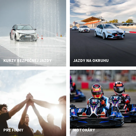
KURZY BEZPEČNEJ JAZDY
JAZDY NA OKRUHU
PRE FIRMY
MOTOKÁRY