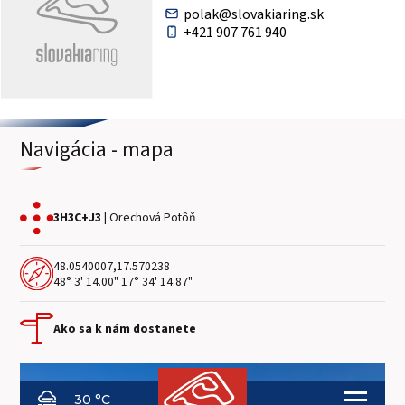
polak@slovakiaring.sk
+421 907 761 940
Navigácia - mapa
3H3C+J3 |
Orechová Potôň
48.0540007,17.570238
48° 3' 14.00" 17° 34' 14.87"
Ako sa k nám dostanete