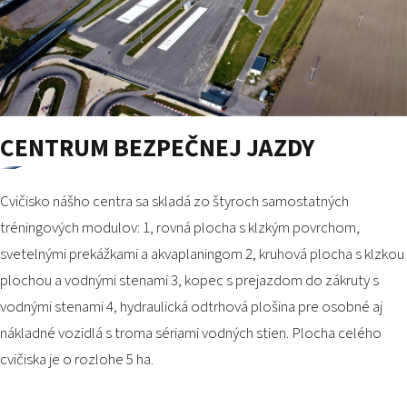
CENTRUM BEZPEČNEJ JAZDY
Cvičisko nášho centra sa skladá zo štyroch samostatných
tréningových modulov: 1, rovná plocha s klzkým povrchom,
svetelnými prekážkami a akvaplaningom 2, kruhová plocha s klzkou
plochou a vodnými stenami 3, kopec s prejazdom do zákruty s
vodnými stenami 4, hydraulická odtrhová plošina pre osobné aj
nákladné vozidlá s troma sériami vodných stien. Plocha celého
cvičiska je o rozlohe 5 ha.