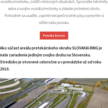
vozidlo/motorku, zvlášť v krízových situáciách. Spoznáte tak limity
PODUJATIA 2026
KONTAKTY
seba a svojho vozidla/motorky a získate potrebnú istotu.
Pohodlne sa usaďte, zapnite bezpečnostné pásy a prezrite si
nižšie našu ponuku.
Ponuka kurzov
Ako súčasť areálu pretekárskeho okruhu SLOVAKIA RING je
naše zariadenie jediným svojho druhu na Slovensku.
Stredisko je otvorené celoročne a v prevádzke už od roku
2010.