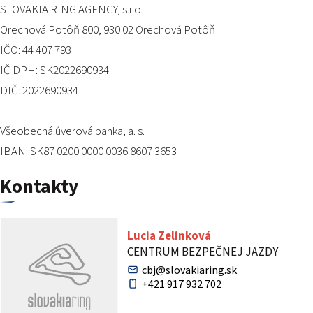
SLOVAKIA RING AGENCY, s.r.o.
Orechová Potôň 800, 930 02 Orechová Potôň
IČO: 44 407 793
IČ DPH: SK2022690934
DIČ: 2022690934
Všeobecná úverová banka, a. s.
IBAN: SK87 0200 0000 0036 8607 3653
Kontakty
Lucia Zelinková
CENTRUM BEZPEČNEJ JAZDY
cbj@slovakiaring.sk
+421 917 932 702