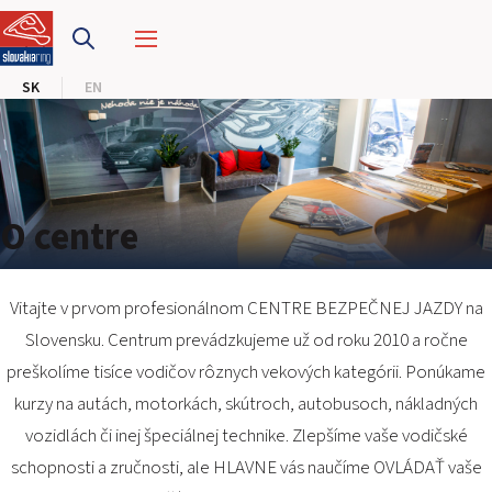
PRETEKÁRSKY OKRUH
SK
EN
MOTOKÁRY
CENTRUM BEZPEČNEJ JAZDY
HOTEL RING
O centre
KALENDÁR
Vitajte v prvom profesionálnom CENTRE BEZPEČNEJ JAZDY na
Slovensku. Centrum prevádzkujeme už od roku 2010 a ročne
SK
preškolíme tisíce vodičov rôznych vekových kategórii. Ponúkame
EN
kurzy na autách, motorkách, skútroch, autobusoch, nákladných
vozidlách či inej špeciálnej technike. Zlepšíme vaše vodičské
MAPA STRÁNKY
E-SHOP A VSTUPENKY
schopnosti a zručnosti, ale HLAVNE vás naučíme OVLÁDAŤ vaše
PRE FIRMY