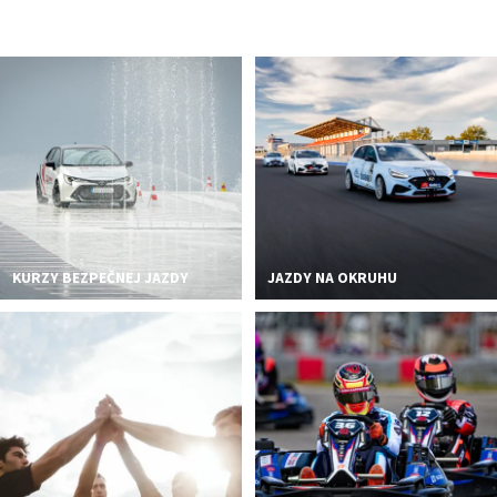
PODUJATIA 2026
KONTAKTY
KURZY BEZPEČNEJ JAZDY
JAZDY NA OKRUHU