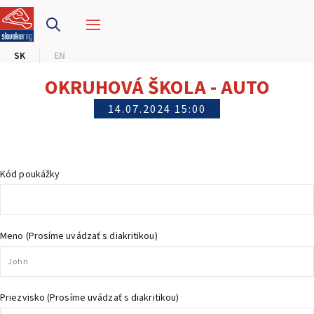
PRETEKÁRSKY OKRUH
SK
EN
MOTOKÁRY
OKRUHOVÁ ŠKOLA - AUTO
CENTRUM BEZPEČNEJ JAZDY
14.07.2024 15:00
HOTEL RING
Kód poukážky
KALENDÁR
SK
Meno (Prosíme uvádzať s diakritikou)
EN
MAPA STRÁNKY
E-SHOP A VSTUPENKY
Priezvisko (Prosíme uvádzať s diakritikou)
PRE FIRMY