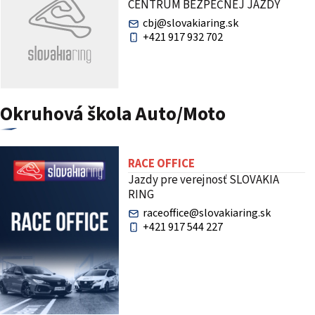
CENTRUM BEZPEČNEJ JAZDY
cbj@slovakiaring.sk
+421 917 932 702
Okruhová škola Auto/Moto
RACE OFFICE
Jazdy pre verejnosť SLOVAKIA
RING
raceoffice@slovakiaring.sk
+421 917 544 227