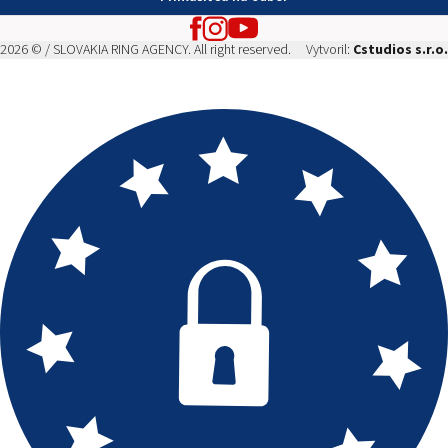
2026 © / SLOVAKIA RING AGENCY. All right reserved.
Vytvoril:
Cstudios s.r.o.