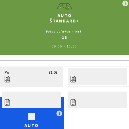
AUTO
ŠTANDARD+
Počet voľných miest:
16
09:00
-
16:30
Po
31.08.
Ut
01.09.
St
02.09.
Št
03.09.
AUTO