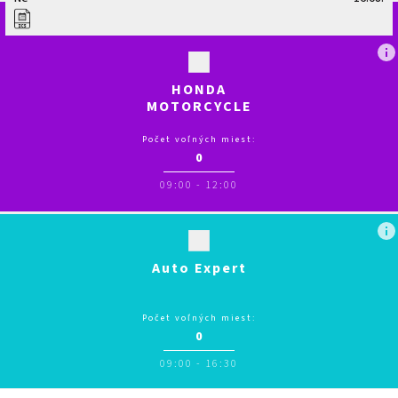
HONDA
MOTORCYCLE
SAFETY
TRAINING
Počet voľných miest:
0
09:00
-
12:00
Auto Expert
Počet voľných miest:
0
09:00
-
16:30