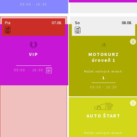
09:00
-
16:30
Pia
07.08.
So
08.08.
VIP
MOTOKURZ
úroveň 1
09:00
-
16:30
Počet voľných miest:
1
09:00
-
16:30
AUTO ŠTART
Počet voľných miest: