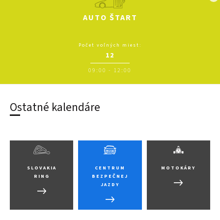
AUTO ŠTART
Počet voľných miest:
12
09:00
-
12:00
Ostatné kalendáre
SLOVAKIA
CENTRUM
MOTOKÁRY
RING
BEZPEČNEJ
JAZDY