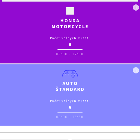
HONDA
MOTORCYCLE
SAFETY
TRAINING
Počet voľných miest:
0
09:00
-
12:00
AUTO
ŠTANDARD
Počet voľných miest:
6
09:00
-
16:30