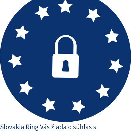
Slovakia Ring Vás žiada o súhlas s