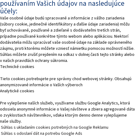
používaním Vašich údajov na nasledujúce
účely:
Vaše osobné údaje budú spracované a informácie z vášho zariadenia
(súbory cookie, jedinečné identifikátory a ďalšie údaje zariadenia) môžu
byť uchovávané, používané a zdieľané s dodávateľmi tretích strán,
prípadne používané konkrétne týmto webom alebo aplikáciou. Niektorí
dodávatelia môžu spracúvať vaše osobné údaje na základe oprávneného
záujmu, proti ktorému môžete vzniesť námietku pomocou možností nižšie.
Súhlas môžete zrušiť prejdením na odkaz v dolnej časti tejto stránky alebo
v našich pravidlách ochrany súkromia.
Technické cookies
Tieto cookies potrebujete pre správny chod webovej stránky. Obsahujú
anonymizované informácie o Vaších výberoch
Analytické cookies
Pre vylepšenie naších služieb, využívame službu Google Analytics, ktorá
odosiela anonymné informácie o Vašej návšteve a zbiera agregované dáta
o zvyklostiach návštevníkov, vďaka ktorým denno denne vylepšujeme
naše služby.
Súhlas s ukladaním cookies potrebných na Google Reklamu
Súhlas s odoslaní dát na potrebu Google Ads