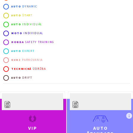
AUTO
DYNAMIC
AUTO
ŠTART
AUTO
INDIVIDUÁL
MOTO
INDIVIDUAL
HONDA
SAFETY TRAINING
AUTO
EXPERT
KURZ
PARKOVANIA
TECHNICKÁ
ÚDRŽBA
AUTO
DRIFT
Po
27.07.
Ut
28.07.
VIP
AUTO