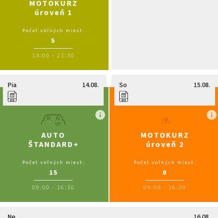
MOTOKURZ
úroveň 1
Počet voľných miest:
5
14:00
-
21:30
Pia
14.08.
So
15.08.
AUTO
MOTOKURZ
ŠTANDARD+
úroveň 2
Počet voľných miest:
Počet voľných miest:
15
0
09:00
-
16:30
09:00
-
16:30
Ne
16.08.