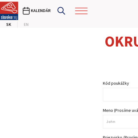
KALENDÁR
SK
EN
OKRU
Kód poukážky
Meno (Prosíme uvád
Priezvisko (Prosím