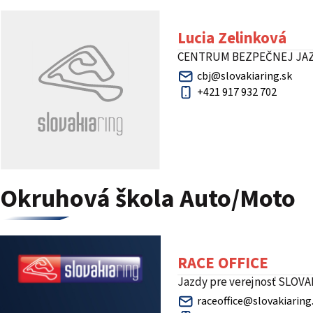
Lucia Zelinková
CENTRUM BEZPEČNEJ JA
cbj@slovakiaring.sk
+421 917 932 702
Okruhová škola Auto/Moto
RACE OFFICE
Jazdy pre verejnosť SLOVA
raceoffice@slovakiaring