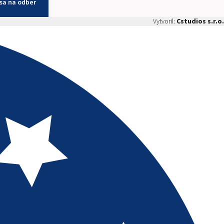
 sa na odber
Vytvoril:
Cstudios s.r.o.