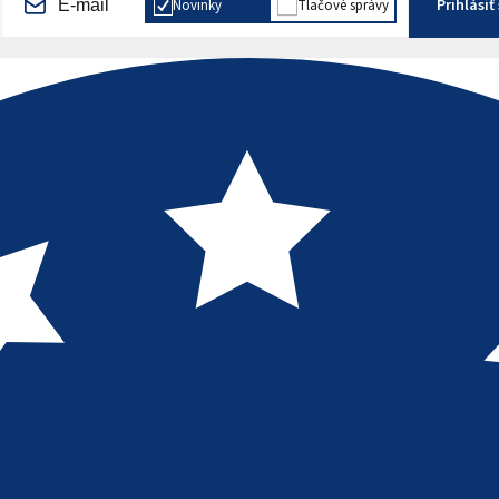
Prihlásiť
Novinky
Tlačové správy