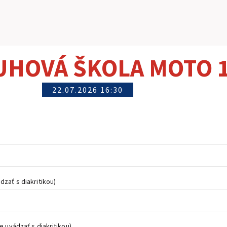
HOVÁ ŠKOLA MOTO 
22.07.2026 16:30
zať s diakritikou)
e uvádzať s diakritikou)