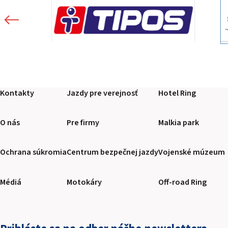
Kontakty
Jazdy pre verejnosť
Hotel Ring
O nás
Pre firmy
Malkia park
Ochrana súkromia
Centrum bezpečnej jazdy
Vojenské múzeum
Médiá
Motokáry
Off-road Ring