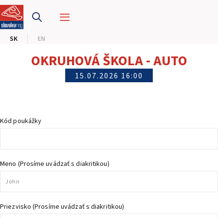
PRETEKÁRSKY OKRUH
SK
EN
MOTOKÁRY
OKRUHOVÁ ŠKOLA - AUTO
CENTRUM BEZPEČNEJ JAZDY
15.07.2026 16:00
HOTEL RING
Kód poukážky
KALENDÁR
SK
Meno (Prosíme uvádzať s diakritikou)
EN
MAPA STRÁNKY
E-SHOP A VSTUPENKY
Priezvisko (Prosíme uvádzať s diakritikou)
PRE FIRMY