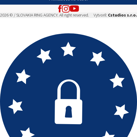
2026 © / SLOVAKIA RING AGENCY. All right reserved.
Vytvoril:
Cstudios s.r.o.