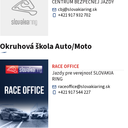
CENTRUM BEZPEČNEJ JAZDY
cbj@slovakiaring.sk
+421 917 932 702
Okruhová škola Auto/Moto
RACE OFFICE
Jazdy pre verejnosť SLOVAKIA
RING
raceoffice@slovakiaring.sk
+421 917 544 227