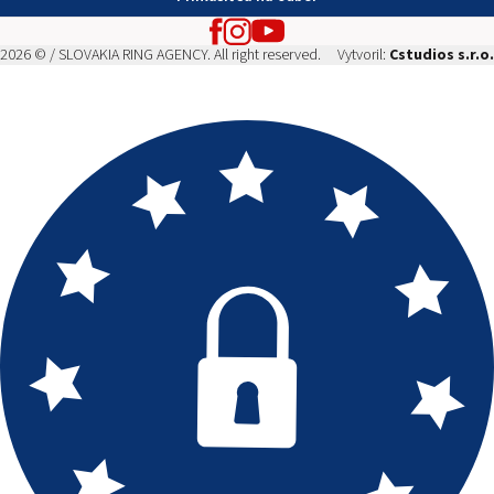
2026 © / SLOVAKIA RING AGENCY. All right reserved.
Vytvoril:
Cstudios s.r.o.