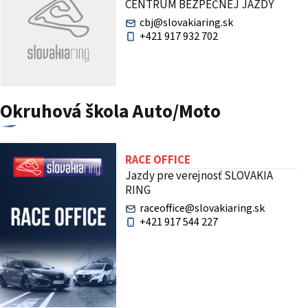
CENTRUM BEZPEČNEJ JAZDY
cbj@slovakiaring.sk
+421 917 932 702
Okruhová škola Auto/Moto
RACE OFFICE
Jazdy pre verejnosť SLOVAKIA
RING
raceoffice@slovakiaring.sk
+421 917 544 227