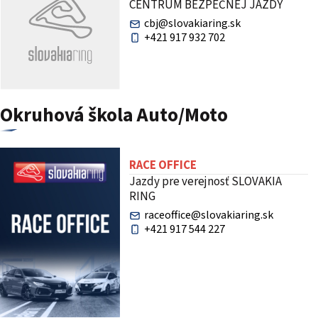
CENTRUM BEZPEČNEJ JAZDY
cbj@slovakiaring.sk
+421 917 932 702
Okruhová škola Auto/Moto
RACE OFFICE
Jazdy pre verejnosť SLOVAKIA
RING
raceoffice@slovakiaring.sk
+421 917 544 227