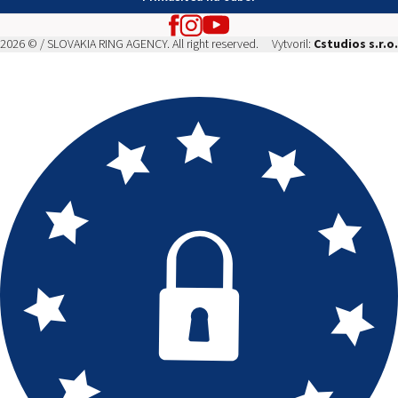
2026 © / SLOVAKIA RING AGENCY. All right reserved.
Vytvoril:
Cstudios s.r.o.