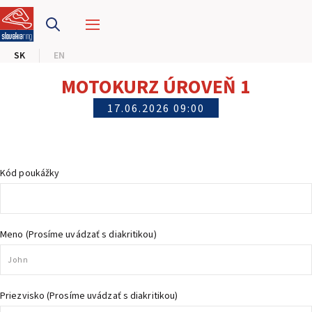
PRETEKÁRSKY OKRUH
SK
EN
MOTOKÁRY
MOTOKURZ ÚROVEŇ 1
CENTRUM BEZPEČNEJ JAZDY
17.06.2026 09:00
HOTEL RING
Kód poukážky
KALENDÁR
SK
Meno (Prosíme uvádzať s diakritikou)
EN
MAPA STRÁNKY
E-SHOP A VSTUPENKY
Priezvisko (Prosíme uvádzať s diakritikou)
PRE FIRMY