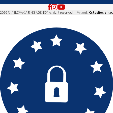
2026 © / SLOVAKIA RING AGENCY. All right reserved.
Vytvoril:
Cstudios s.r.o.