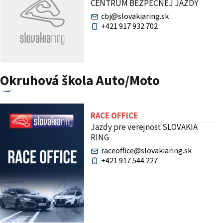
CENTRUM BEZPEČNEJ JAZDY
cbj@slovakiaring.sk
+421 917 932 702
Okruhová škola Auto/Moto
RACE OFFICE
Jazdy pre verejnosť SLOVAKIA
RING
raceoffice@slovakiaring.sk
+421 917 544 227